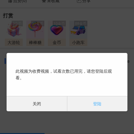
点赞(
0
)
未收藏
分享
打赏
8金币
11金币
10金币
88金币
大游轮
棒棒糖
金币
小跑车
同好话题
More
此视频为收费视频，试看次数已用完，请您登陆后观
看。
暂时没有数据 ~
关闭
登陆