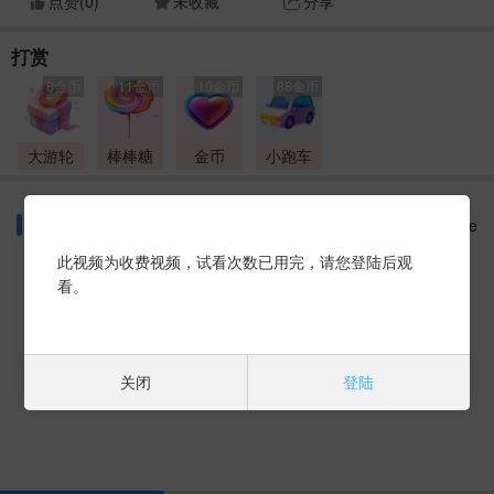
点赞(
0
)
未收藏
分享
打赏
8金币
11金币
10金币
88金币
大游轮
棒棒糖
金币
小跑车
同好话题
More
此视频为收费视频，试看次数已用完，请您登陆后观
看。
暂时没有数据 ~
关闭
登陆