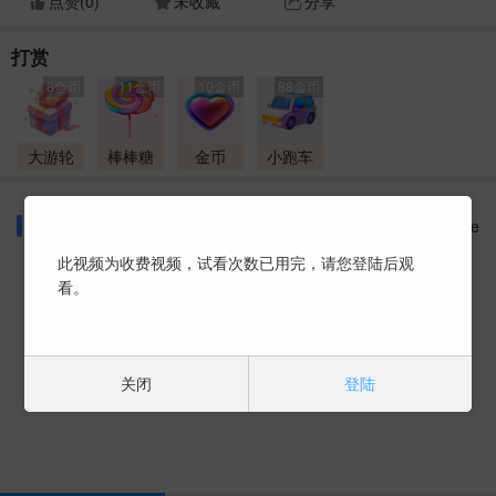
点赞(
0
)
未收藏
分享
打赏
8金币
11金币
10金币
88金币
大游轮
棒棒糖
金币
小跑车
同好话题
More
此视频为收费视频，试看次数已用完，请您登陆后观
看。
暂时没有数据 ~
关闭
登陆